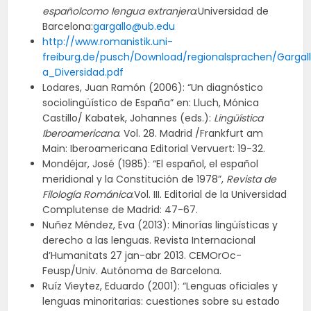
españolcomo lengua extranjera
.Universidad de
Barcelona:
gargallo@ub.edu
http://www.romanistik.uni-
freiburg.de/pusch/Download/regionalsprachen/Gargal
a_Diversidad.pdf
Lodares, Juan Ramón (2006): “Un diagnóstico
sociolingüístico de España” en: Lluch, Mónica
Castillo/ Kabatek, Johannes (eds.):
Lingüística
Iberoamericana
. Vol. 28. Madrid /Frankfurt am
Main: Iberoamericana Editorial Vervuert: 19-32.
Mondéjar, José (1985): “El español, el español
meridional y la Constitución de 1978”,
Revista de
Filología Románica
.Vol. III. Editorial de la Universidad
Complutense de Madrid: 47-67.
Nuñez Méndez, Eva (2013): Minorías lingüísticas y
derecho a las lenguas. Revista Internacional
d’Humanitats 27 jan-abr 2013. CEMOrOc-
Feusp/Univ. Autónoma de Barcelona.
Ruíz Vieytez, Eduardo (2001): “Lenguas oficiales y
lenguas minoritarias: cuestiones sobre su estado