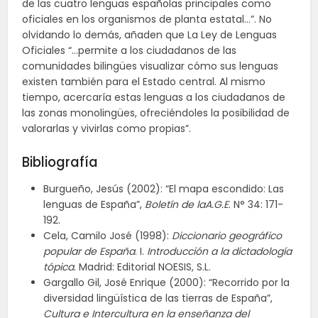
de las cuatro lenguas españolas principales como
oficiales en los organismos de planta estatal…”. No
olvidando lo demás, añaden que La Ley de Lenguas
Oficiales “…permite a los ciudadanos de las
comunidades bilingües visualizar cómo sus lenguas
existen también para el Estado central. Al mismo
tiempo, acercaría estas lenguas a los ciudadanos de
las zonas monolingües, ofreciéndoles la posibilidad de
valorarlas y vivirlas como propias”.
Bibliografía
Burgueño, Jesús (2002): “El mapa escondido: Las
lenguas de España”,
Boletín de laA.G.E
. N° 34: 171-
192.
Cela, Camilo José (1998):
Diccionario geográfico
popular de España
. I.
Introducción a la dictadología
tópica
. Madrid: Editorial NOESIS, S.L.
Gargallo Gil, José Enrique (2000): “Recorrido por la
diversidad lingüística de las tierras de España”,
Cultura e Intercultura en la enseñanza del