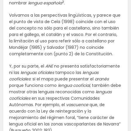
3
nombrar
lengua española
.
Volvamos a las perspectivas lingüísticas, y parece que
el punto de vista de Cela (1998) coincide con el uso
del concepto no sólo para el castellano, sino también
para el gallego, el catalán y el vasco. Por el contrario,
la limitación al uso para referir sólo a castellano por
Mondéjar (1985) y Salvador (1987) no coincide
completamente con (punto 2) de la Constitución.
Y, por su parte, el
ANE
no presenta satisfactoriamente
ni las
lenguas oficiales
tampoco las
lenguas
cooficiales
: si el mapa puede presentar el
aranés
porque funciona como
lengua cooficial
, también debe
mostrar otras lenguas reconocidas como
lenguas
cooficiales
en sus respectivas Comunidades
Autónomas. Por ejemplo, el
vascuence
que, de
acuerdo con la Ley de reintegración y la
mejoramiento del régimen foral, “tiene carácter de
lengua oficial en las zonas vascoparlantes de Navarra”
(Burgueño 2002: 183).