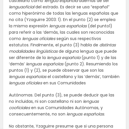
castellano como
lengua española
además de ser
lenguaoficial
del estrado. Es decir se usa “español”
como hiperónimo de todas las lenguas españolas que
no cita (Yzaguirre 2003: 1). En el punto (2) se emplea
la misma expresión
lenguas españolas
(del punto1)
para referir a las ‘demás, las cuales son reconocidas
como
lenguas oficiales
según sus respectivos
estatutos. Finalmente, el punto (3) habla de
distintas
modalidades lingüísticas
de alguna lengua que puede
ser diferente de la
lengua española
(punto 1) y de las
‘demás’
lenguas españolas
(punto 2). Resumiendo los
puntos (1) y (2), se puede observar que son las
lenguas españolas
el castellano y las ‘demás’, también
lenguas oficiales
en sus Comunidades
Autónomas. Del punto (3), se puede deducir que las
no incluidas, ni son castellano ni son
lenguas
cooficiales
en sus Comunidades Autónomas, y
consecuentemente, no son
lenguas españolas
.
No obstante, Yzaguirre presume que si una persona