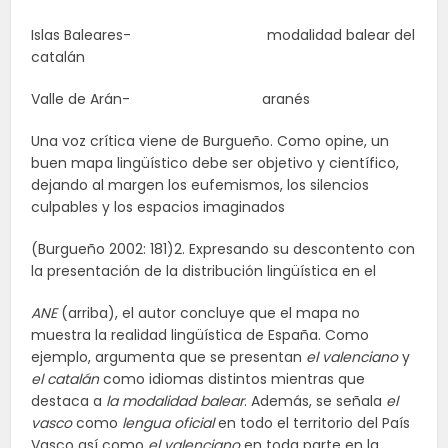
Islas Baleares- modalidad balear del
catalán
Valle de Arán- aranés
Una voz crítica viene de Burgueño. Como opine, un
buen mapa lingüístico debe ser objetivo y científico,
dejando al margen los eufemismos, los silencios
culpables y los espacios imaginados
(Burgueño 2002: 181)2. Expresando su descontento con
la presentación de la distribución lingüística en el
ANE
(arriba), el autor concluye que el mapa no
muestra la realidad lingüística de España. Como
ejemplo, argumenta que se presentan
el valenciano
y
el catalán
como idiomas distintos mientras que
destaca a
la modalidad balear
. Además, se señala
el
vasco
como
lengua oficial
en todo el territorio del País
Vasco así como
el valenciano
en toda parte en la