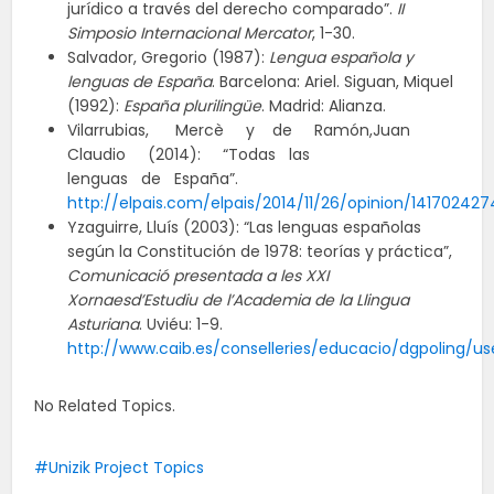
jurídico a través del derecho comparado”.
II
Simposio Internacional Mercator
, 1-30.
Salvador, Gregorio (1987):
Lengua española y
lenguas de España
. Barcelona: Ariel. Siguan, Miquel
(1992):
España plurilingüe
. Madrid: Alianza.
Vilarrubias, Mercè y de Ramón,Juan
Claudio (2014): “Todas las
lenguas de España”.
http://elpais.com/elpais/2014/11/26/opinion/14170242
Yzaguirre, Lluís (2003): “Las lenguas españolas
según la Constitución de 1978: teorías y práctica”,
Comunicació presentada a les XXI
Xornaesd’Estudiu de l’Academia de la Llingua
Asturiana
. Uviéu: 1-9.
http://www.caib.es/conselleries/educacio/dgpoling/us
No Related Topics.
Unizik Project Topics