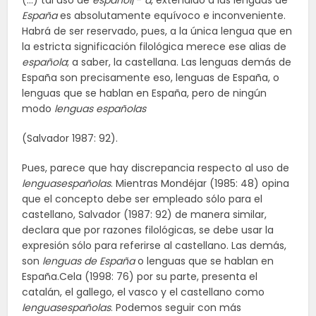
(…) tal uso de
español
/-
a
, extendido a las lenguas de
España
es absolutamente equívoco e inconveniente.
Habrá de ser reservado, pues, a la única lengua que en
la estricta significación filológica merece ese alias de
española
; a saber, la castellana. Las lenguas demás de
España son precisamente eso, lenguas de España, o
lenguas que se hablan en España, pero de ningún
modo
lenguas españolas
(Salvador 1987: 92).
Pues, parece que hay discrepancia respecto al uso de
lenguasespañolas
. Mientras Mondéjar (1985: 48) opina
que el concepto debe ser empleado sólo para el
castellano, Salvador (1987: 92) de manera similar,
declara que por razones filológicas, se debe usar la
expresión sólo para referirse al castellano. Las demás,
son
lenguas de España
o lenguas que se hablan en
España.Cela (1998: 76) por su parte, presenta el
catalán, el gallego, el vasco y el castellano como
lenguasespañolas
. Podemos seguir con más